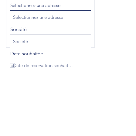
Sélectionnez une adresse
Société
Date souhaitée
Nombre de participants
Coordonnées
Envoyer
Adresse
Abbaye de Valsery 02600 Coeuvres et
Valsery